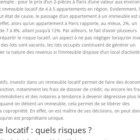
xemple : pour le prix d’un 2-pièces à Paris d’une valeur aux enviro
tit immeuble locatif de 4 à 5 appartements en région. Evidemment, 
tout état de cause, le passage d’un appartement à un immeuble est
ffet, alors qu’un appartement à Paris rapporte, au mieux, 2%, un
7 à 8%, allant jusqu’à 12%. Par ailleurs, le fait d’avoir plusieurs
artir le risque locatif, un aspect à ne pas négliger lorsqu’on inve
es lots sont vacants, les lots occupés continuent de générer un
ier la nature des revenus si l’immeuble dispose d’un local d’activité
atifs, investir dans un immeuble locatif permet de faire des écono
isition, notamment les frais de dossier de crédit, ou encore les fra
immobiliers et des notaires a tendance à devenir dégressive plus l
, quand on détient un immeuble, cela permet de se libérer des
a copropriété. En effet, on est maître de ses décisions, on peut don
rsqu’on est propriétaire unique.
locatif : quels risques ?