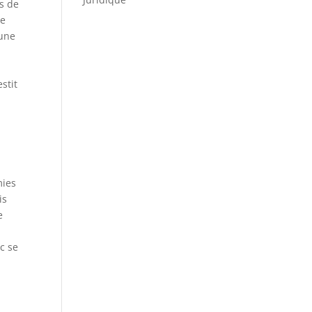
ns de
le
 une
stit
mies
is
e
c se