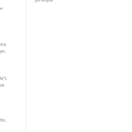
er
être
ger,
s
e”).
 se
fin,